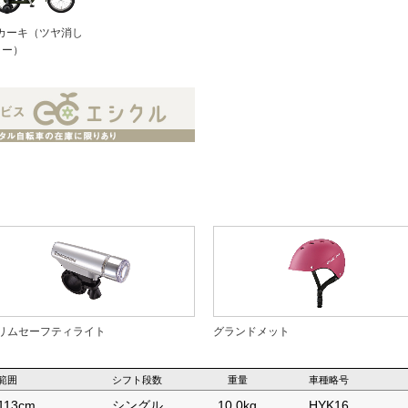
Yカーキ（ツヤ消し
ラー）
リムセーフティライト
グランドメット
範囲
シフト段数
重量
車種略号
113cm
シングル
10.0kg
HYK16