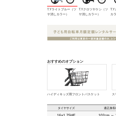
T.Yライトブルー（ツ
T.Yクロツヤケシ（ツ
T.
ヤ消しカラー）
ヤ消しカラー）
カ
おすすめのオプション
ハイディキッズ用フロントバスケット
ス
タイヤサイズ
適正身長
16×1.75HE
102cm ～ 