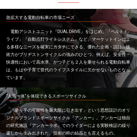
急拡大する電動自転車の市場ニーズ
電動アシストユニット『DUAL DRIVE』をはじめ、『ベルトド
ライブ』『自動点灯ライトシステム』など、マーケットインによ
る多様なニーズを確実にカタチにできる、優れた企画・設計・技
術力がブリヂストンサイクルの強みのひとつ。例えば、安全性・
快適性において高水準、かつ子ども２人を乗せられる電動自転車
は、もはや子育て世代のライフスタイルに欠かせないものとなっ
ています。
“人馬一体”を体現できるスポーツサイクル
「乗り手の可能性を最大限に引き出す」という思想設計のオリ
ジナルブランドスポーツサイクル『アンカー』。アンカーは独自
の研究施設『アンカーラボ』でのライダーによる実験検証の繰り
返しから生み出された、技術の粋の結晶とも言えるもの。